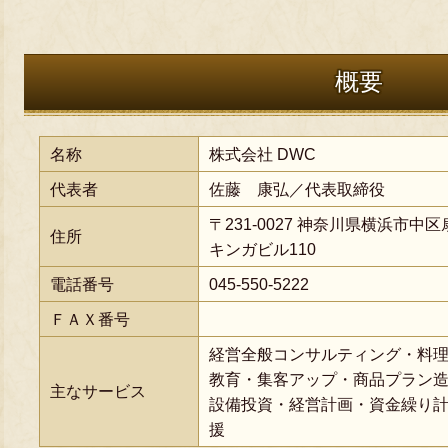
概要
名称
株式会社 DWC
代表者
佐藤 康弘／代表取締役
〒231-0027 神奈川県横浜市中区扇
住所
キンガビル110
電話番号
045-550-5222
ＦＡＸ番号
経営全般コンサルティング・料
教育・集客アップ・商品プラン
主なサービス
設備投資・経営計画・資金繰り
援