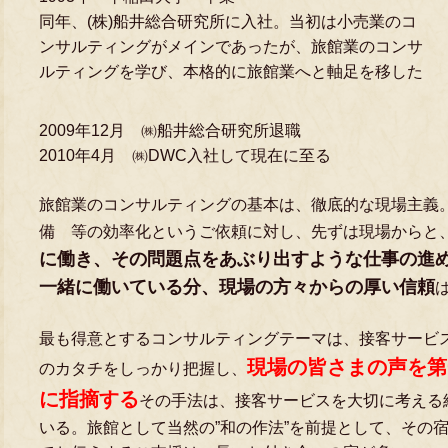
同年、(株)船井総合研究所に入社。当初は小売業のコ
ンサルティングがメインであったが、旅館業のコンサ
ルティングを学び、本格的に旅館業へと軸足を移した
2009年12月 ㈱船井総合研究所退職
2010年4月 ㈱DWC入社して現在に至る
旅館業のコンサルティングの基本は、徹底的な現場主義
備 等の効率化というご依頼に対し、先ずは現場からと
に働き、その問題点をあぶり出すような仕事の進
一緒に働いている分、現場の方々からの厚い信頼
最も得意とするコンサルティングテーマは、接客サービ
現場の皆さまの声を第
のカタチをしっかり把握し、
に指摘する
その手法は、接客サービスを大切に考える
いる。旅館として当然の”和の作法”を前提として、その