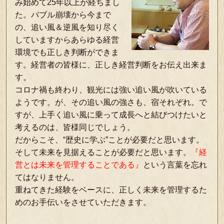
み始めて25年以上が経ちまし
た。バブル崩壊から今まで
の、追い風＆逆風を知り尽く
していますからあらゆる経営
環境でも正しき判断ができま
す。経営者の皆様に、正しき経営判断をお伝え出来ま
す。
コロナ禍も終わり、観光には強い追い風が吹いている
ようです。が、その追い風の強さも、宿それぞれ。で
すが、上手く追い風に乗って成長へと結びつけたいと
考えるのは、皆様同じでしょう。
だからこそ、“歴史に学ぶ”ことが必要だと思います。
そして未来を見据えることが必要だと思います。
『経
営とは未来を管理することである』
という言葉を忘れ
てはなりません。
重ねてきた経験をベースに、正しく未来を管理するた
めのお手伝いをさせていただきます。