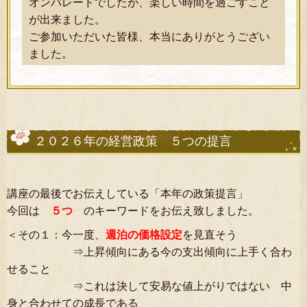
オンパレードでしたが、楽しい時間を過ごすこと
が出来ました。
ご参加いただいた皆様、本当にありがとうござい
ました。
２０２６年の経営政策 ５つの提言
講座の最後でお伝えしている「本年の政策提言」
今回は
５つ
のキーワードをお伝え致しました。
＜その１：今一度、
週泊の価格設定
を見直そう
⇒上昇傾向にある今の支出傾向に上手く合わ
せること
⇒これは決して安易な値上がりではない 中
身と合わせての成長である