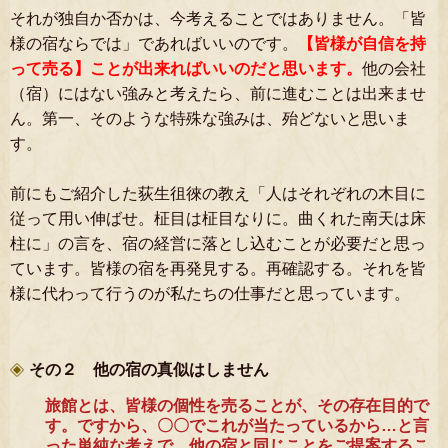
それが独自か否かは、今考えることではありません。「皆
様の宿ならでは」であればいいのです。
【皆様が自信を持
って売る】ことが出来ればいいのだと思います。
他の会社
（宿）にはない強みと考えたら、前に進むことは出来ませ
ん。第一、そのような特殊な強みは、殆どないと思いま
す。
前にもご紹介した荻生徂徠の教え「人はそれぞれの木目に
従って用い伸ばせ。柾目は柾目なりに。曲くれた南天は床
柱に」の言を、宿の経営に落とし込むことが必要だと思っ
ています。皆様の宿を再発見する。再確認する。それを皆
様に代わって行うのが私たちの仕事だと思っています。
その２ 他の宿の真似はしません
旅館とは、皆様の個性を売ることが、その存在目的で
す。ですから、〇〇でこれが当たっているから…と言
った単純な考えで、他の宿と同じことをご提案するこ