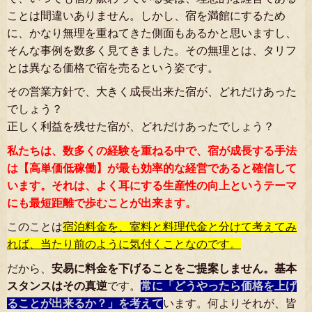
ことは間違いありません。しかし、宿を満館にするため
に、かなり無理を重ねてきた側面もあるかと思いますし、
そんな事例を数多く見てきました。その無理とは、タリフ
とは異なる価格で宿を売るという姿です。
その営業方針で、大きく成長出来た宿が、どれだけあった
でしょう？
正しく利益を残せた宿が、どれだけあったでしょう？
私たちは、数多くの経験を重ねる中で、宿が成長する手法
は【高単価低稼働】が最も効率的な経営であると確信して
います。それは、よく耳にする生産性の向上というテーマ
にも最短距離で歩むことが出来ます。
このことは
宿泊料金を、室料と料理代金と分けて考えてみ
れば、当たり前のように気付くことなのです。
だから、
安易に料金を下げることをご提案しません。基本
スタンスはその真逆
です。
常に「どうやったら価格を上げ
ることが出来るか？」を考えて
います。何よりそれが、皆