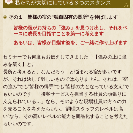
私たちが大切にしている３つのスタンス
その１ 皆様の宿の”独自固有の長所”を伸ばします
皆様の宿がお持ちの「強み」を見つけ出し、それをベ
ースに成長を目指すことを第一に考えます
あるいは、皆様が目指す姿を、ご一緒に作り上げます
セミナーでも何度もお伝えしてきました。【強みの上に強
みを築く】と。
長所と考えると、なんだろう…と悩まれる宿が多いです
が、それは決して難しいものではありません。それは、”宿
の強み”でも”皆様の得手”でも”皆様の力となっている支え”で
もいいのです。「接客サービスを担当する社員の頑張りに
支えられている…」なら、そのような現場社員の方々の力
を売ることを考えたらいい。”調理スタッフのレベルは高
い”なら、その高いレベルの能力を商品化することを考えた
らいいのです。