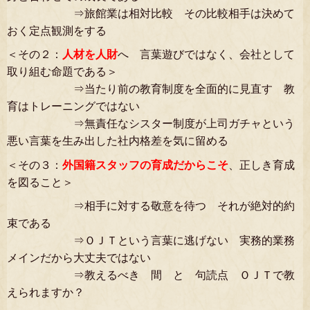
⇒旅館業は相対比較 その比較相手は決めて
おく定点観測をする
＜その２：
人材を人財
へ 言葉遊びではなく、会社として
取り組む命題である＞
⇒当たり前の教育制度を全面的に見直す 教
育はトレーニングではない
⇒無責任なシスター制度が上司ガチャという
悪い言葉を生み出した社内格差を気に留める
＜その３：
外国籍スタッフの育成だからこそ
、正しき育成
を図ること＞
⇒相手に対する敬意を待つ それが絶対的約
束である
⇒ＯＪＴという言葉に逃げない 実務的業務
メインだから大丈夫ではない
⇒教えるべき 間 と 句読点 ＯＪＴで教
えられますか？