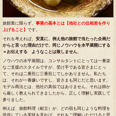
旅館業に限らず、
事業の基本とは【他社との位相差を作り
上げること】
です。
それを考えれば、
安直に、例え他の旅館で当たった企画だ
からと言った理由だけで、同じノウハウを水平展開にする
＝お伝えする ようなことは致しません
。
ノウハウの水平展開は、コンサルタントにとっては一番楽
なご支援のスタイルですが、受け手である皆さまにとっ
て、それは二番煎じ三番煎じでしかありません。私たち
は、それが一番嫌いですし、皆さまも同じだと思います。
モデル商法とは、他社の真似ではありません。それは師か
ら厳しく教えられてきましたから、正しく理解し実践して
参りました。
例えば、旅館料理（献立）が、どの宿も同じような料理を
提供している実状を見れば、それをご理解いただけると思