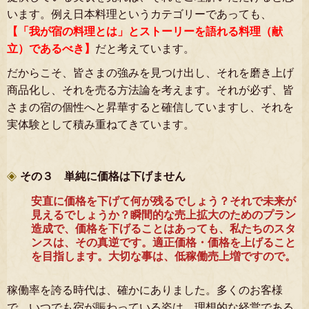
います。例え日本料理というカテゴリーであっても、
【「我が宿の料理とは」とストーリーを語れる料理（献
立）であるべき】
だと考えています。
だからこそ、皆さまの強みを見つけ出し、それを磨き上げ
商品化し、それを売る方法論を考えます。それが必ず、皆
さまの宿の個性へと昇華すると確信していますし、それを
実体験として積み重ねてきています。
その３ 単純に価格は下げません
安直に価格を下げて何が残るでしょう？それで未来が
見えるでしょうか？瞬間的な売上拡大のためのプラン
造成で、価格を下げることはあっても、私たちのスタ
ンスは、その真逆です。適正価格・価格を上げること
を目指します。大切な事は、低稼働売上増ですので。
稼働率を誇る時代は、確かにありました。多くのお客様
で、いつでも宿が賑わっている姿は、理想的な経営である