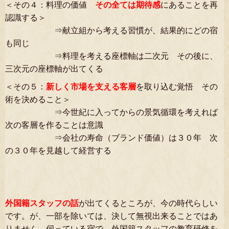
＜その４：料理の価値
その全ては期待感
にあることを再
認識する
＞
⇒献立組から考える習慣が、結果的にどの宿
も同じ
⇒料理を考える座標軸は二次元 その後に、
三次元の座標軸が出てくる
＜その５：
新しく市場を支える客層
を取り込む覚悟 その
術を決めること＞
⇒今世紀に入ってからの景気循環を考えれば
次の客層を作ることは意識
⇒会社の寿命（ブランド価値）は３０年 次
の３０年を見越して経営する
外国籍スタッフの話
が出てくるところが、今の時代らしい
です。が、一部を除いては、決して無視出来ることではあ
りません。伺っている宿で、外国籍スタッフの教育研修を